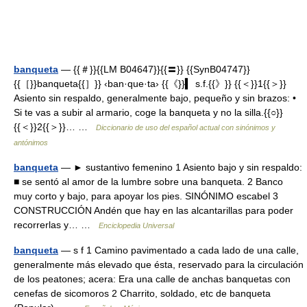
banqueta
— {{＃}}{{LM B04647}}{{〓}} {{SynB04747}}
{{［}}banqueta{{］}} ‹ban·que·ta› {{《}}▍ s.f.{{》}} {{＜}}1{{＞}}
Asiento sin respaldo, generalmente bajo, pequeño y sin brazos: •
Si te vas a subir al armario, coge la banqueta y no la silla.{{○}}
{{＜}}2{{＞}}… …
Diccionario de uso del español actual con sinónimos y
antónimos
banqueta
— ► sustantivo femenino 1 Asiento bajo y sin respaldo:
■ se sentó al amor de la lumbre sobre una banqueta. 2 Banco
muy corto y bajo, para apoyar los pies. SINÓNIMO escabel 3
CONSTRUCCIÓN Andén que hay en las alcantarillas para poder
recorrerlas y… …
Enciclopedia Universal
banqueta
— s f 1 Camino pavimentado a cada lado de una calle,
generalmente más elevado que ésta, reservado para la circulación
de los peatones; acera: Era una calle de anchas banquetas con
cenefas de sicomoros 2 Charrito, soldado, etc de banqueta