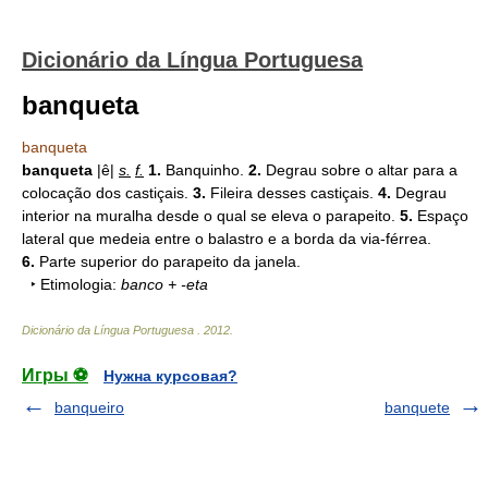
Dicionário da Língua Portuguesa
banqueta
banqueta
banqueta
|ê|
s.
f.
1.
Banquinho.
2.
Degrau sobre o altar para a
colocação dos castiçais.
3.
Fileira desses castiçais.
4.
Degrau
interior na muralha desde o qual se eleva o parapeito.
5.
Espaço
lateral que medeia entre o balastro e a borda da via-férrea.
6.
Parte superior do parapeito da janela.
‣ Etimologia:
banco + -eta
Dicionário da Língua Portuguesa
.
2012
.
Игры ⚽
Нужна курсовая?
banqueiro
banquete