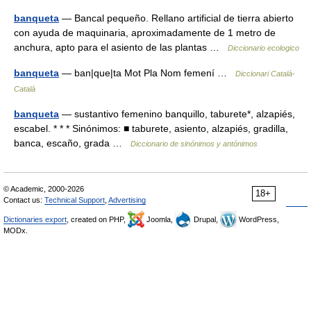
banqueta
— Bancal pequeño. Rellano artificial de tierra abierto
con ayuda de maquinaria, aproximadamente de 1 metro de
anchura, apto para el asiento de las plantas …
Diccionario ecologico
banqueta
— ban|que|ta Mot Pla Nom femení …
Diccionari Català-
Català
banqueta
— sustantivo femenino banquillo, taburete*, alzapiés,
escabel. * * * Sinónimos: ■ taburete, asiento, alzapiés, gradilla,
banca, escaño, grada …
Diccionario de sinónimos y antónimos
© Academic, 2000-2026
18+
Contact us:
Technical Support
,
Advertising
Dictionaries export
, created on PHP,
Joomla,
Drupal,
WordPress,
MODx.